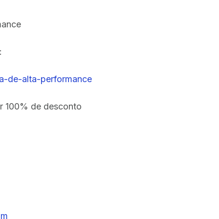
rmance
:
ria-de-alta-performance
r 100% de desconto
om