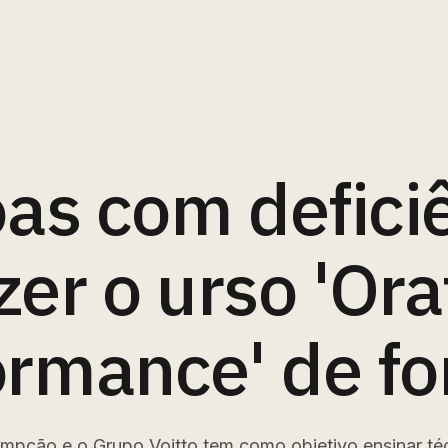
as com defici
zer o urso 'Ora
ormance' de fo
ssumpção e o Grupo Voitto tem como objetivo ensinar t