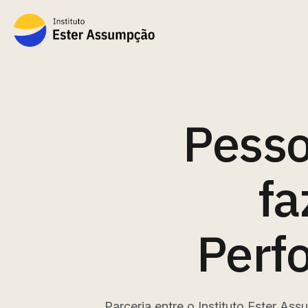
Pesso
fa
Perf
Parceria entre o Instituto Ester A