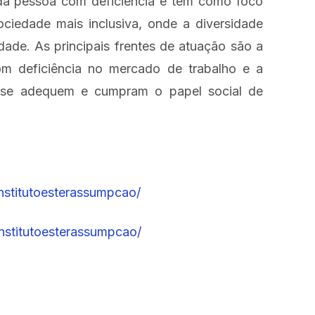
 da pessoa com deficiência e tem como foco
ociedade mais inclusiva, onde a diversidade
idade. As principais frentes de atuação são a
om deficiência no mercado de trabalho e a
s se adequem e cumpram o papel social de
nstitutoesterassumpcao/
nstitutoesterassumpcao/