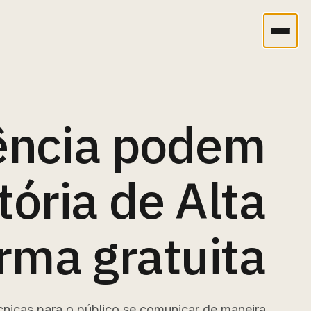
ência podem
tória de Alta
rma gratuita
écnicas para o público se comunicar de maneira