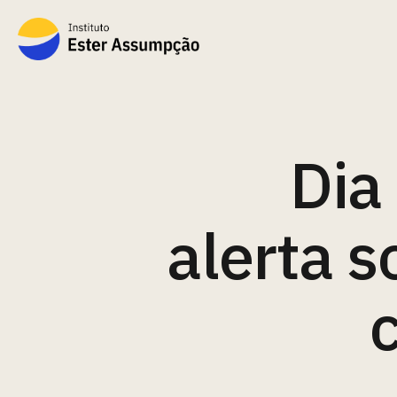
Dia
alerta s