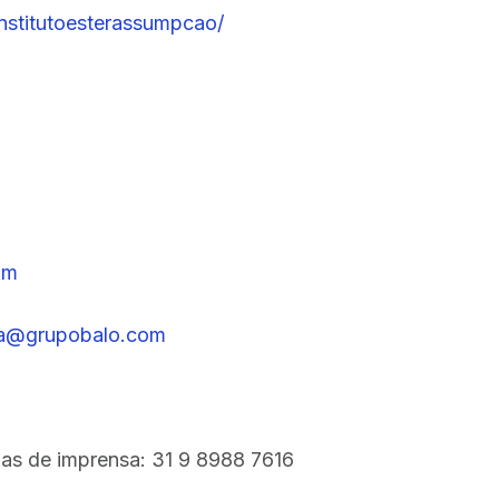
nstitutoesterassumpcao/
om
a@grupobalo.com
as de imprensa: 31 9 8988 7616