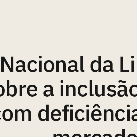
 Nacional da L
obre a inclusã
com deficiência