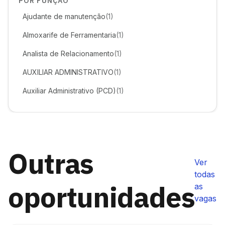
POR FUNÇÃO
Ajudante de manutenção
(1)
Almoxarife de Ferramentaria
(1)
Analista de Relacionamento
(1)
AUXILIAR ADMINISTRATIVO
(1)
Auxiliar Administrativo (PCD)
(1)
Outras
Ver
todas
oportunidades
as
vagas